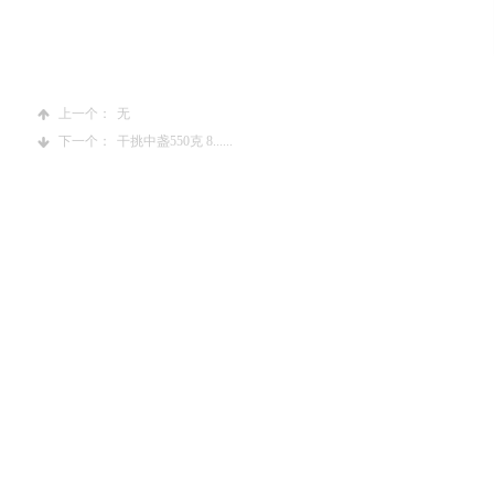
上一个：
无
下一个：
干挑中盏550克 8......